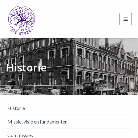
Toggl
navig
Historie
Historie
Missie, visie en fundamenten
Commissies