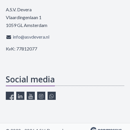
A.S.V. Devera
Vlaardingenlaan 1
1059 GL Amsterdam
info@asvdevera.nl
KvK: 77812077
Social media