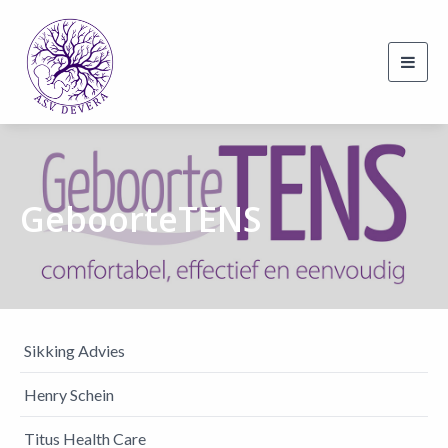
Toggl
navig
GeboorteTENS
Sikking Advies
Henry Schein
Titus Health Care