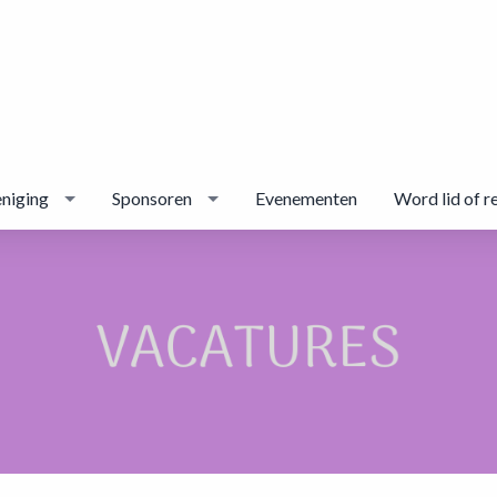
niging
Sponsoren
Evenementen
Word lid of r