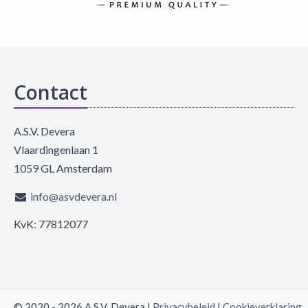
Contact
A.S.V. Devera
Vlaardingenlaan 1
1059 GL Amsterdam
info@asvdevera.nl
KvK: 77812077
© 2020 - 2026 A.S.V. Devera |
Privacybeleid
|
Cookieverklaring