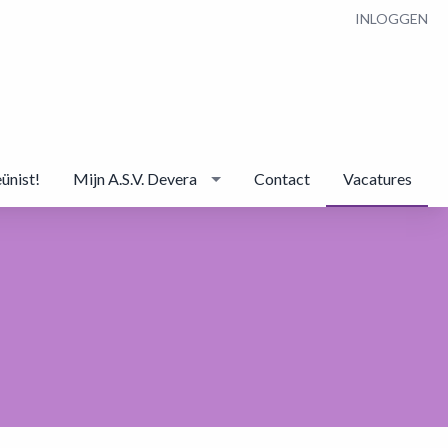
INLOGGEN
eünist!
Mijn A.S.V. Devera
Contact
Vacatures