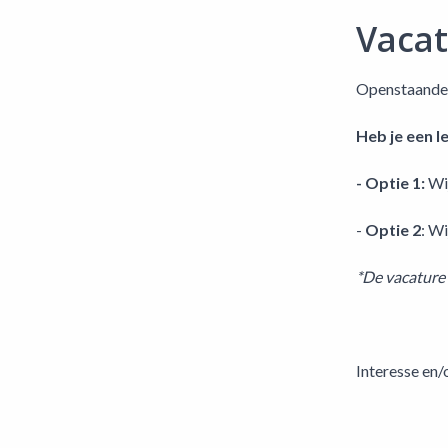
Vaca
Openstaande v
Heb je een l
- Optie 1:
Wi
-
Optie 2
: W
*De vacature 
Interesse en