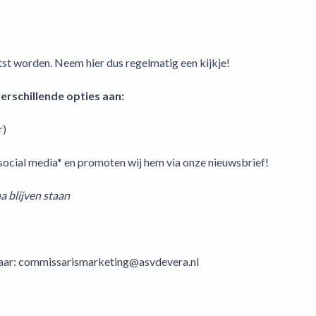
st worden. Neem hier dus regelmatig een kijkje!
verschillende opties aan:
r)
 social media* en promoten wij hem via onze nieuwsbrief!
a blijven staan
 naar: commissarismarketing@asvdevera.nl