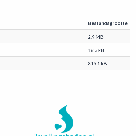
Bestandsgrootte
2.9 MB
18.3 kB
815.1 kB