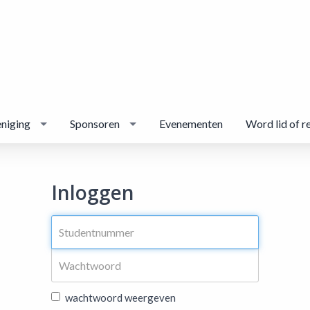
niging
Sponsoren
Evenementen
Word lid of r
Inloggen
wachtwoord weergeven