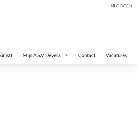
INLOGGEN
eünist!
Mijn A.S.V. Devera
Contact
Vacatures