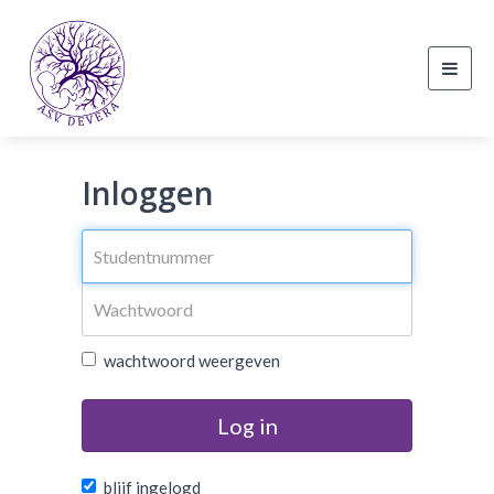
Toggl
navig
Inloggen
wachtwoord weergeven
Log in
blijf ingelogd