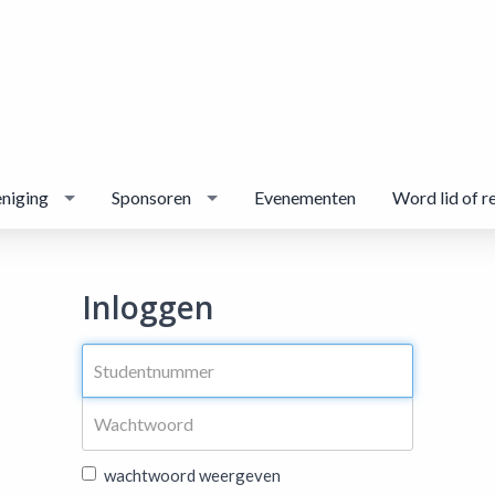
niging
Sponsoren
Evenementen
Word lid of r
Inloggen
wachtwoord weergeven