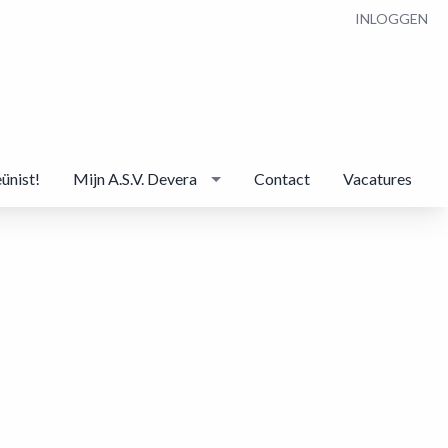
INLOGGEN
eünist!
Mijn A.S.V. Devera
Contact
Vacatures