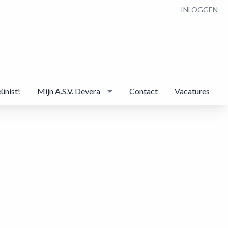
INLOGGEN
eünist!
Mijn A.S.V. Devera
Contact
Vacatures