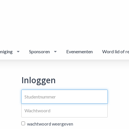
niging
Sponsoren
Evenementen
Word lid of r
Inloggen
wachtwoord weergeven