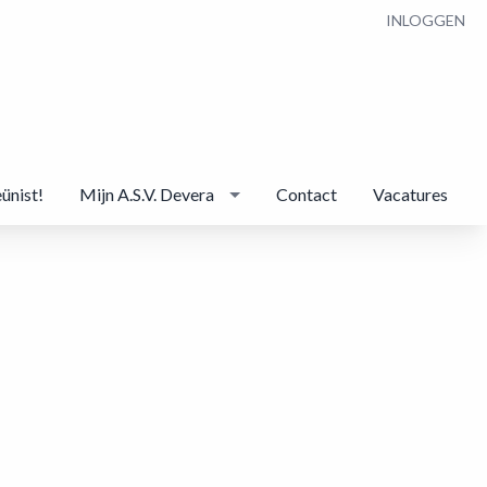
INLOGGEN
eünist!
Mijn A.S.V. Devera
Contact
Vacatures