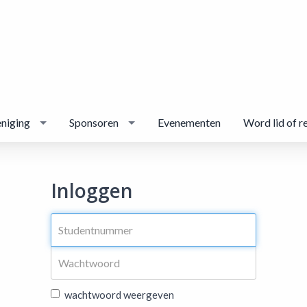
niging
Sponsoren
Evenementen
Word lid of r
Inloggen
wachtwoord weergeven